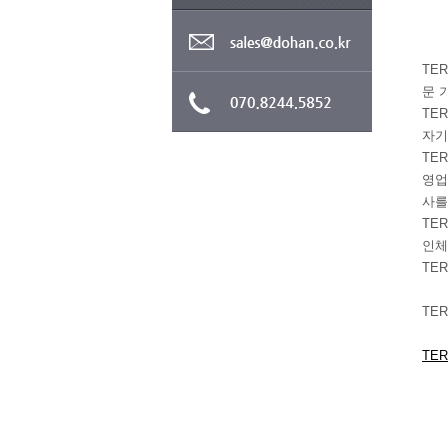
TER
문 
TE
자기
TE
영업
사를
TE
인체
TE
TER
TE